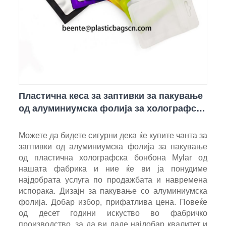
Пластична кеса за заптивки за пакување
од алуминиумска фолија за холографски
бонбони Mylar
Можете да бидете сигурни дека ќе купите чанта за
заптивки од алуминиумска фолија за пакување
од пластична холографска бонбона Mylar од
нашата фабрика и ние ќе ви ја понудиме
најдобрата услуга по продажбата и навремена
испорака. Дизајн за пакување со алуминиумска
фолија. Добар избор, прифатлива цена. Повеќе
од десет години искуство во фабричко
производство, за да ви даде најдобар квалитет и