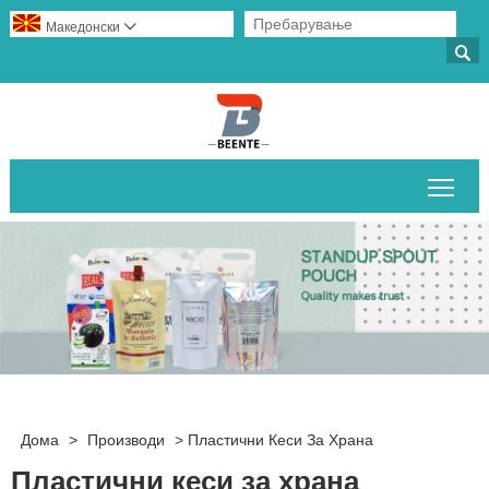
Македонски


Вклу
Дома
>
Производи
>
Пластични Кеси За Храна
Пластични кеси за храна