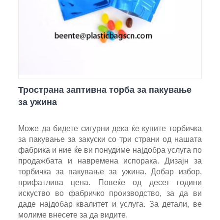
Тространа заптивна торба за пакување
за ужина
Може да бидете сигурни дека ќе купите торбичка
за пакување за закуски со три страни од нашата
фабрика и ние ќе ви понудиме најдобра услуга по
продажбата и навремена испорака. Дизајн за
торбичка за пакување за ужина. Добар избор,
прифатлива цена. Повеќе од десет години
искуство во фабричко производство, за да ви
даде најдобар квалитет и услуга. За детали, ве
молиме внесете за да видите.