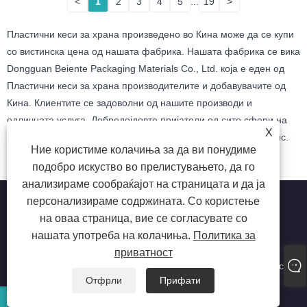
<
1
2
3
4
5
...
19
>
Пластични кеси за храна произведено во Кина може да се купи
со вистинска цена од нашата фабрика. Нашата фабрика се вика
Dongguan Beiente Packaging Materials Co., Ltd. која е еден од
Пластични кеси за храна производителите и добавувачите од
Кина. Клиентите се задоволни од нашите производи и
одличната услуга. Добредојдовте пријатели од сите сфери на
X
животот доаѓаат да ги посетат, водат и преговараат за бизнис.
Ние користиме колачиња за да ви понудиме
подобро искуство во прелистувањето, да го
анализираме сообраќајот на страницата и да ја
персонализираме содржината. Со користење
на оваа страница, вие се согласувате со
нашата употреба на колачиња.
Политика за
Авторски права © 2023 Dongguan beiente материјали за
приватност
пакување Co., Ltd. - пластични кеси за храна, индустриски
пластични кеси, ламинирана пластична кеса - сите права се
задржани
Отфрли
Прифати
Е-пошта