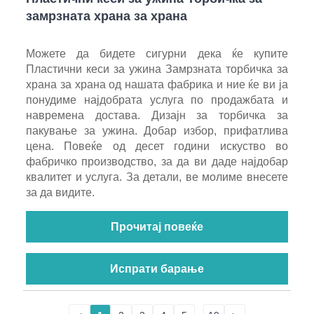
замрзната храна за храна
Можете да бидете сигурни дека ќе купите
Пластични кеси за ужина Замрзната торбичка за
храна за храна од нашата фабрика и ние ќе ви ја
понудиме најдобрата услуга по продажбата и
навремена достава. Дизајн за торбичка за
пакување за ужина. Добар избор, прифатлива
цена. Повеќе од десет години искуство во
фабричко производство, за да ви даде најдобар
квалитет и услуга. За детали, ве молиме внесете
за да видите.
Прочитај повеќе
Испрати барање