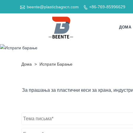

beente@plasticbagscn.com
+86-769-85996629

ДОМА
Дома
>
Испрати Барање
За прашања за пластични кеси за храна, индустри