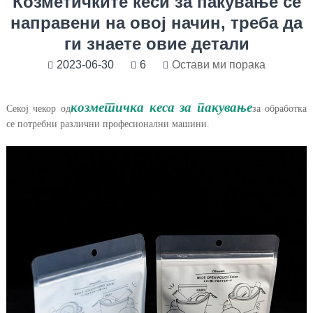
Козметичките кеси за пакување се
направени на овој начин, треба да
ги знаете овие детали
2023-06-30
6
Остави ми порака
козметичка кеса за пакување
Секој чекор од
за обработка
се потребни различни професионални машини.