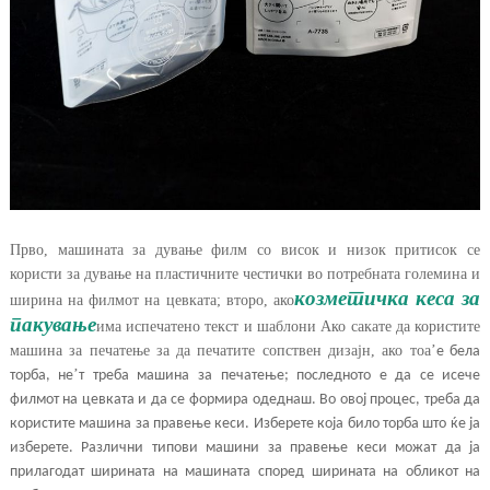
Прво, машината за дување филм со висок и низок притисок се
користи за дување на пластичните честички во потребната големина и
козметичка кеса за
ширина на филмот на цевката; второ, ако
пакување
има испечатено текст и шаблони Ако сакате да користите
машина за печатење за да печатите сопствен дизајн, ако тоа
’
е бела
’
торба, не
т треба машина за печатење; последното е да се исече
филмот на цевката и да се формира одеднаш. Во овој процес, треба да
користите машина за правење кеси. Изберете која било торба што ќе ја
изберете. Различни типови машини за правење кеси можат да ја
прилагодат ширината на машината според ширината на обликот на