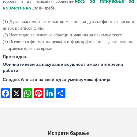
кеси за пакување за
торбата и да направат соодветни
козметика
што ви треба.
(1) Дува пластични честички во машина за дување филм со висок и
низок притисок филм
(2) Неопходно за печатење обрасци и машина за печатење текст
(3) Исечете го филмот на цевката и формирајте ја последната машина
за правење вреќи за време
Претходна:
Обичните кеси за пакување всушност имаат интересни
работи
Следно:
Улогата на кеси од алуминиумска фолија
Facebook
X
WhatsApp
Pinterest
LinkedIn
Share
Испрати барање