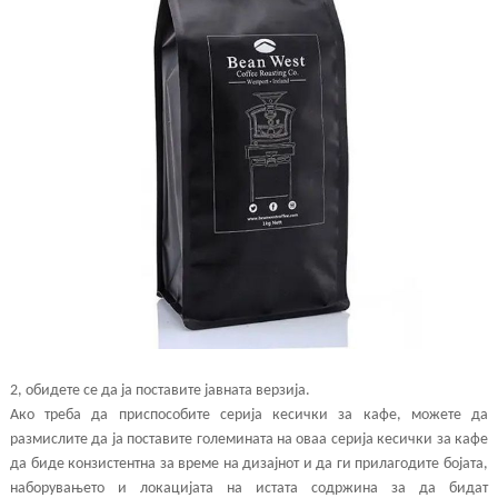
2, обидете се да ја поставите јавната верзија.
Ако треба да приспособите серија кесички за кафе, можете да
размислите да ја поставите големината на оваа серија кесички за кафе
да биде конзистентна за време на дизајнот и да ги прилагодите бојата,
наборувањето и локацијата на истата содржина за да бидат