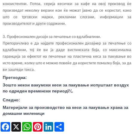
конзистентни. Потоа, серија кесички за кафе на овој производ ќе
произведат неколку верзии кои ќе можат јавно да се користат, како
што се трговски марки, рекламни слогани, информации за
производителот и други содржини.
3. Професионален дизајн за печатење со вдлабнатини.
Препорачливо е да најдете професионален дизајнер за печатење со
вдлабнатини, тој ќе ви ја даде вистинската боја, со максимална
гаранција за ефектот на печатење на пластична кеса за пакување во
исто време, колку што е можно повеќе да користите помалку боја, за да
ви заштеди такса.
Претходна:
Зошто некои вакумски кеси за пакување испуштаат воздух
по одреден временски периодï¼
Следно:
Материјали за производство на кеси за пакување храна за
домашни миленици
Facebook
X
WhatsApp
Pinterest
LinkedIn
Share