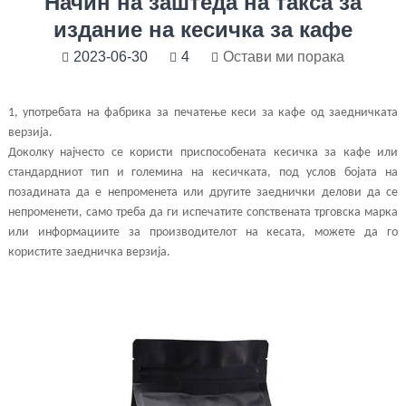
Начин на заштеда на такса за
издание на кесичка за кафе
2023-06-30
4
Остави ми порака
1, употребата на фабрика за печатење кеси за кафе од заедничката
верзија.
Доколку најчесто се користи приспособената кесичка за кафе или
стандардниот тип и големина на кесичката, под услов бојата на
позадината да е непроменета или другите заеднички делови да се
непроменети, само треба да ги испечатите сопствената трговска марка
или информациите за производителот на кесата, можете да го
користите заедничка верзија.