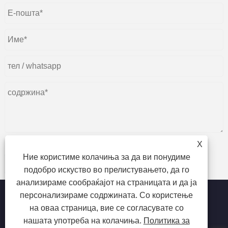
X
Ние користиме колачиња за да ви понудиме
поднесете
подобро искуство во прелистувањето, да го
анализираме сообраќајот на страницата и да ја
персонализираме содржината. Со користење
на оваа страница, вие се согласувате со
нашата употреба на колачиња.
Политика за
Авторски права © 2023 Dongguan beiente материјали за