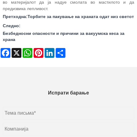
во материјалот да ја надуе смолата во мастилото и да
предизвика лепливост.
Претходна:
Торбите за пакување на храната одат низ светот
Следно:
Безбедносни опасности и причини за вакуумска кеса за
храна
Facebook
X
WhatsApp
Pinterest
LinkedIn
Share
Испрати барање