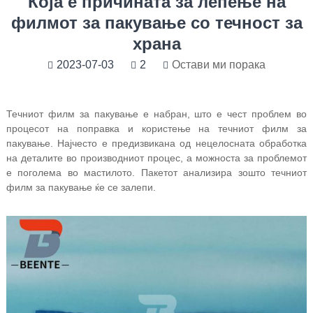
Која е причината за лепење на
филмот за пакување со течност за
храна
2023-07-03
2
Остави ми порака
Течниот филм за пакување е набран, што е чест проблем во
процесот на поправка и користење на течниот филм за
пакување. Најчесто е предизвикана од нецелосната обработка
на деталите во производниот процес, а можноста за проблемот
е поголема во мастилото. Пакетот анализира зошто течниот
филм за пакување ќе се залепи.