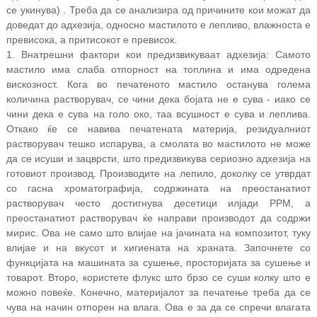
се укинува) . Треба да се анализира од причините кои можат да
доведат до адхезија, односно мастилото е лепливо, влажноста е
превисока, а притисокот е превисок.
1. Внатрешни фактори кои предизвикуваат адхезија: Самото
мастило има слаба отпорност на топлина и има одредена
вискозност. Кога во печатеното мастило останува голема
количина растворувач, се чини дека бојата не е сува - иако се
чини дека е сува на голо око, таа всушност е сува и леплива.
Откако ќе се навива печатената материја, резидуалниот
растворувач тешко испарува, а смолата во мастилото не може
да се исуши и зацврсти, што предизвикува сериозно адхезија на
готовиот производ. Производите на лепило, доколку се утврдат
со гасна хроматографија, содржината на преостанатиот
растворувач често достигнува десетици илјади PPM, а
преостанатиот растворувач ќе направи производот да содржи
мирис. Ова не само што влијае на јачината на композитот, туку
влијае и на вкусот и хигиената на храната. Започнете со
функцијата на машината за сушење, просторијата за сушење и
товарот. Второ, користете флукс што брзо се суши колку што е
можно повеќе. Конечно, материјалот за печатење треба да се
чува на начин отпорен на влага. Ова е за да се спречи влагата