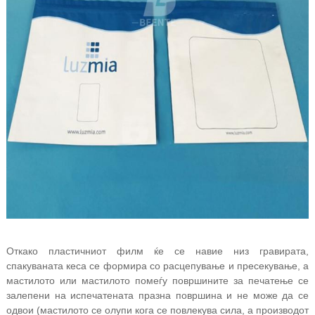
Откако пластичниот филм ќе се навие низ гравирата,
спакуваната кеса се формира со расцепување и пресекување, а
мастилото или мастилото помеѓу површините за печатење се
залепени на испечатената празна површина и не може да се
одвои (мастилото се олупи кога се повлекува сила, а производот