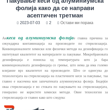
Пакување кеси од алуминиумска
фолија како да се направи
асептичен третман
2023-07-03
2
Остави ми порака
кеса од алуминиумска фолија
Ан
е главна причина за
секундарна контаминација на производите по стерилизација.
Конвенционалните хемиски или физички методи на дезинфекција го
оштетуваат квалитетот на материјалите за пакување. Микробрановата
дезинфекција е пониска од температурата што ја бара
конвенционалната дезинфекција со греење, што нема да има големо
влијание врз квалитетот на производите. Што се однесува до
технологијата на стерилизација на пластичните кеси за пакување, таа
главно е насочена кон запечатената алуминиумска фолија. Бидејќи
оваа стерилизација е во стоката по пакувањето на стерилизацијата,
генерално не користете хемиски методи. Овие технологии за
стерилизација се главно како што следува: