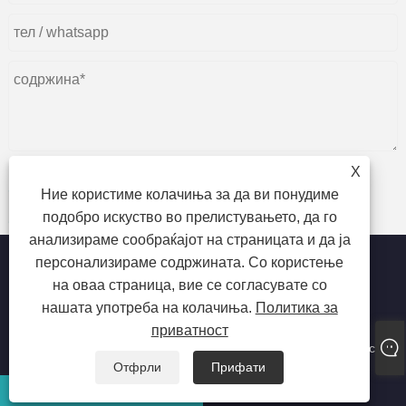
X
Ние користиме колачиња за да ви понудиме
поднесете
подобро искуство во прелистувањето, да го
анализираме сообраќајот на страницата и да ја
персонализираме содржината. Со користење
на оваа страница, вие се согласувате со
нашата употреба на колачиња.
Политика за
Авторски права © 2023 Dongguan beiente материјали за
приватност
пакување Co., Ltd. - пластични кеси за храна, индустриски
пластични кеси, ламинирана пластична кеса - сите права се
задржани
Отфрли
Прифати
Е-пошта