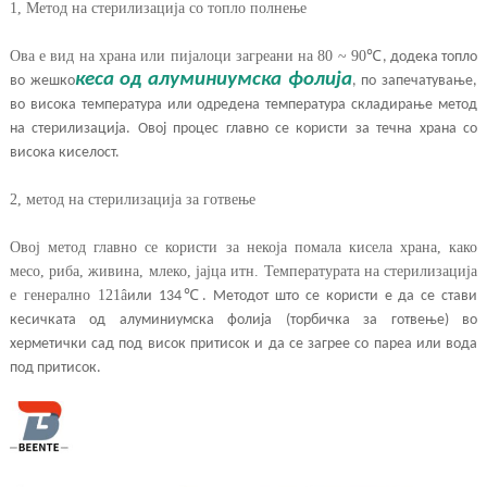
1, Метод на стерилизација со топло полнење
Ова е вид на храна или пијалоци загреани на 80 ~ 90
℃
, додека топло
кеса од алуминиумска фолија
во жешко
, по запечатување,
во висока температура или одредена температура складирање метод
на стерилизација. Овој процес главно се користи за течна храна со
висока киселост.
2, метод на стерилизација за готвење
Овој метод главно се користи за некоја помала кисела храна, како
месо, риба, живина, млеко, јајца итн. Температурата на стерилизација
е генерално 121
â
℃
или 134
. Методот што се користи е да се стави
кесичката од алуминиумска фолија (торбичка за готвење) во
херметички сад под висок притисок и да се загрее со пареа или вода
под притисок.