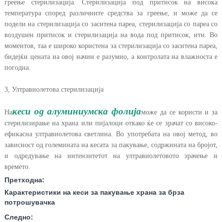
греење стерилизација. Стерилизација под притисок на висока
температура според различните средства за греење, и може да се
подели на стерилизација со заситена пареа, стерилизација со пареа со
воздушен притисок и стерилизација на вода под притисок, итн. Во
моментов, таа е широко користена за стерилизација со заситена пареа,
бидејќи цената на овој начин е разумно, а контролата на влажноста е
погодна.
3, Ултравиолетова стерилизација
кеси од алуминиумска фолија
На
може да се користи и за
стерилизирање на храна или пијалоци откако ќе се зрачат со високо-
ефикасна ултравиолетова светлина. Во употребата на овој метод, во
зависност од големината на кесата за пакување, содржината на бројот,
и одредување на интензитетот на ултравиолетовото зрачење и
времето.
Претходна:
Карактеристики на кеси за пакување храна за брза
потрошувачка
Следно: