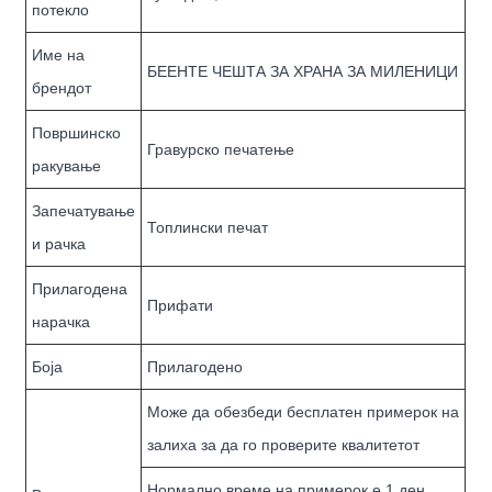
потекло
Име на
БЕЕНТЕ ЧЕШТА ЗА ХРАНА ЗА МИЛЕНИЦИ
брендот
Површинско
Гравурско печатење
ракување
Запечатување
Топлински печат
и рачка
Прилагодена
Прифати
нарачка
Боја
Прилагодено
Може да обезбеди бесплатен примерок на
залиха за да го проверите квалитетот
Нормално време на примерок е 1 ден