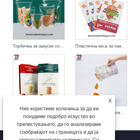
Торбичка за закуски со патент за храна Clear Stand Up
Пластична кеса за пакување за снек за заштита од влага
X
Ние користиме колачиња за да ви
Водоотпорни кеси за пакување колачиња од алуминиумска фолија
Ниско MOQ за печатење пластични кеси за пакување за закуски
понудиме подобро искуство во
прелистувањето, да го анализираме
сообраќајот на страницата и да ја
персонализираме содржината. Со