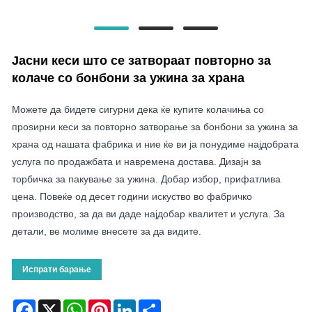
Јасни кеси што се затвораат повторно за
колаче со бонбони за ужина за храна
Можете да бидете сигурни дека ќе купите колачиња со
проѕирни кеси за повторно затворање за бонбони за ужина за
храна од нашата фабрика и ние ќе ви ја понудиме најдобрата
услуга по продажбата и навремена достава. Дизајн за
торбичка за пакување за ужина. Добар избор, прифатлива
цена. Повеќе од десет години искуство во фабричко
производство, за да ви даде најдобар квалитет и услуга. За
детали, ве молиме внесете за да видите.
Испрати барање
Facebook
X
WhatsApp
Pinterest
LinkedIn
Share