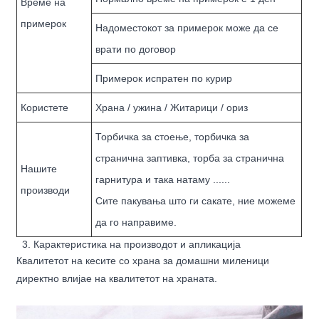
Време на
примерок
Надоместокот за примерок може да се
врати по договор
Примерок испратен по курир
Користете
Храна / ужина / Житарици / ориз
Торбичка за стоење, торбичка за
странична заптивка, торба за странична
Нашите
гарнитура и така натаму ......
производи
Сите пакувања што ги сакате, ние можеме
да го направиме.
3. Карактеристика на производот и апликација
Квалитетот на кесите со храна за домашни миленици
директно влијае на квалитетот на храната.