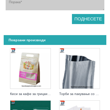
Поврзани производи
Кеси за кафе за грицки од крафт хартија за пакување што може повторно да се затвара
Торби за пакување со правосмукалка за грицки со доказ за мирис