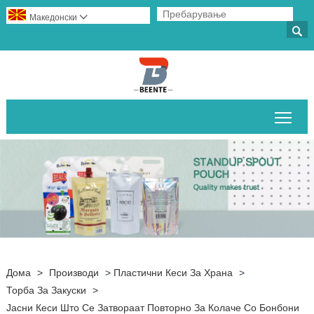
Македонски


Вклу
Дома
>
Производи
>
Пластични Кеси За Храна
>
Торба За Закуски
>
Јасни Кеси Што Се Затвораат Повторно За Колаче Со Бонбони