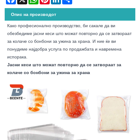
Опис на производот
Како професионално производство, би сакале да ви
обезбедиме јасни кеси што можат повторно да се затвораат
за колаче со бонбони за ужина за храна. И ние ќе ви
понудиме најдобра услуга по продажбата и навремена
испорака.
Јасни кеси што можат повторно да се затвораат за
колаче со бонбони за ужина за храна