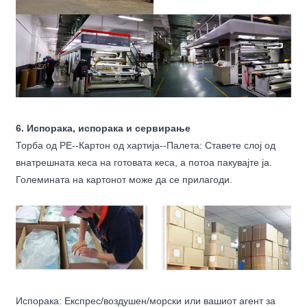
6. Испорака, испорака и сервирање
Торба од PE--Картон од хартија--Палета: Ставете слој од
внатрешната кеса на готовата кеса, а потоа пакувајте ја.
Големината на картонот може да се прилагоди.
Испорака: Експрес/воздушен/морски или вашиот агент за