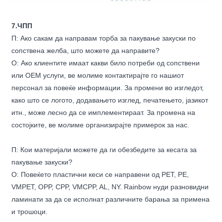
7.ЧПП
П: Ако сакам да направам торба за пакување закуски по
сопствена желба, што можете да направите?
О: Ако клиентите имаат какви било потреби од сопствени
или OEM услуги, ве молиме контактирајте го нашиот
персонал за повеќе информации. За промени во изгледот,
како што се логото, додавањето изглед, печатењето, јазикот
итн., може лесно да се имплементираат. За промена на
состојките, ве молиме организирајте примерок за нас.
П: Кои материјали можете да ги обезбедите за кесата за
пакување закуски?
О: Повеќето пластични кеси се направени од PET, PE,
VMPET, OPP, CPP, VMCPP, AL, NY. Rainbow нуди разновидни
ламинати за да се исполнат различните барања за примена
и трошоци.