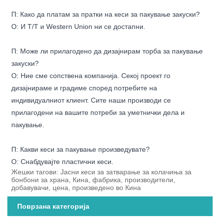
П: Како да платам за пратки на кеси за пакување закуски?
О: И T/T и Western Union ни се достапни.
П: Може ли прилагодено да дизајнирам торба за пакување
закуски?
О: Ние сме сопствена компанија. Секој проект го
дизајнираме и градиме според потребите на
индивидуалниот клиент. Сите наши производи се
прилагодени на вашите потреби за уметнички дела и
пакување.
П: Какви кеси за пакување произведувате?
О: Снабдувајте пластични кеси.
Жешки тагови: Јасни кеси за затварање за колачиња за
бонбони за храна, Кина, фабрика, производители,
добавувачи, цена, произведено во Кина
Поврзана категорија