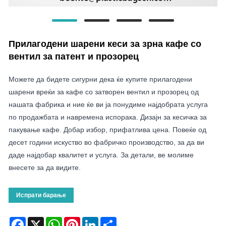
Прилагодени шарени кеси за зрна кафе со
вентил за патент и прозорец
Можете да бидете сигурни дека ќе купите прилагодени
шарени вреќи за кафе со затворен вентил и прозорец од
нашата фабрика и ние ќе ви ја понудиме најдобрата услуга
по продажбата и навремена испорака. Дизајн за кесичка за
пакување кафе. Добар избор, прифатлива цена. Повеќе од
десет години искуство во фабричко производство, за да ви
даде најдобар квалитет и услуга. За детали, ве молиме
внесете за да видите.
Испрати барање
Facebook
X
WhatsApp
Pinterest
LinkedIn
Share