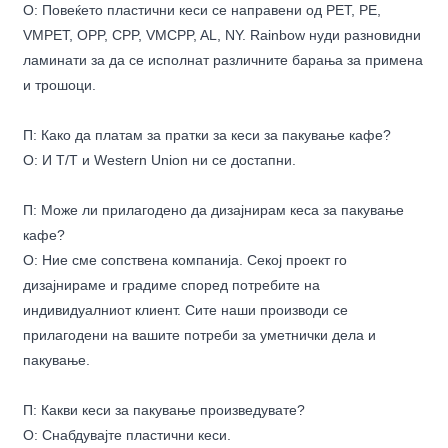
О: Повеќето пластични кеси се направени од PET, PE,
VMPET, OPP, CPP, VMCPP, AL, NY. Rainbow нуди разновидни
ламинати за да се исполнат различните барања за примена
и трошоци.
П: Како да платам за пратки за кеси за пакување кафе?
О: И T/T и Western Union ни се достапни.
П: Може ли прилагодено да дизајнирам кеса за пакување
кафе?
О: Ние сме сопствена компанија. Секој проект го
дизајнираме и градиме според потребите на
индивидуалниот клиент. Сите наши производи се
прилагодени на вашите потреби за уметнички дела и
пакување.
П: Какви кеси за пакување произведувате?
О: Снабдувајте пластични кеси.