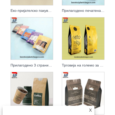
Еко-пријателско пакување кафе и стоечки торбички за кафе
Прилагодено печатена рециклирачка мат црна фолија 250g торбичка за кафе со вентил
Прилагодено 3 странични заптивки мат пластична алуминиумска фолија за кафе кесичка
Трговија на големо за пакување кафе Кеси за пакување од алуминиумска фолија за зрно кафе
X