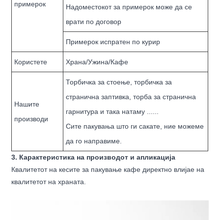
примерок
Надоместокот за примерок може да се
врати по договор
Примерок испратен по курир
Користете
Храна/Ужина/Кафе
Торбичка за стоење, торбичка за
странична заптивка, торба за странична
Нашите
гарнитура и така натаму ......
производи
Сите пакувања што ги сакате, ние можеме
да го направиме.
3. Карактеристика на производот и апликација
Квалитетот на кесите за пакување кафе директно влијае на
квалитетот на храната.