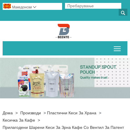
Македонски


Вклу
Дома
>
Производи
>
Пластични Кеси За Храна
>
Кесичка За Кафе
>
Прилагодени Шарени Кеси За Зрна Кафе Со Вентил За Патент