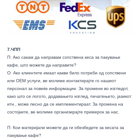
7.ЧПП
П: Ако сакам да направам сопствена кеса за пакување
кафе, што можете да направите?
О: Ако клиентите имаат какви било потреби од сопствени
или OEM услуги, ве молиме контактирајте го нашиот
персонал за повеќе информации. За промени во изгледот,
како што се логото, додавањето изглед, печатењето, јазикот
итн., може лесно да се имплементираат. За промена на
состојките, ве молиме организирајте примерок за нас.
П: Кои материјали можете да ги обезбедите за кесата за
пакување кафе?