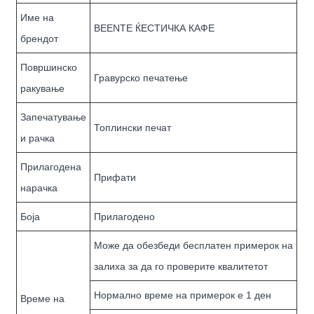
Име на
BEENTE ЌЕСТИЧКА КАФЕ
брендот
Површинско
Гравурско печатење
ракување
Запечатување
Топлински печат
и рачка
Прилагодена
Прифати
нарачка
Боја
Прилагодено
Може да обезбеди бесплатен примерок на
залиха за да го проверите квалитетот
Нормално време на примерок е 1 ден
Време на