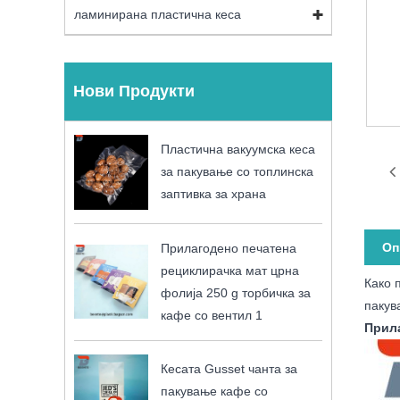
ламинирана пластична кеса
Нови Продукти
Пластична вакуумска кеса
за пакување со топлинска
заптивка за храна
Оп
Прилагодено печатена
рециклирачка мат црна
Како 
фолија 250 g торбичка за
пакув
кафе со вентил 1
Прила
Кесата Gusset чанта за
пакување кафе со