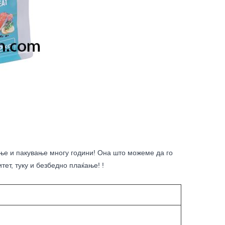
тење и пакување многу години! Она што можеме да го
ет, туку и безбедно плаќање! !