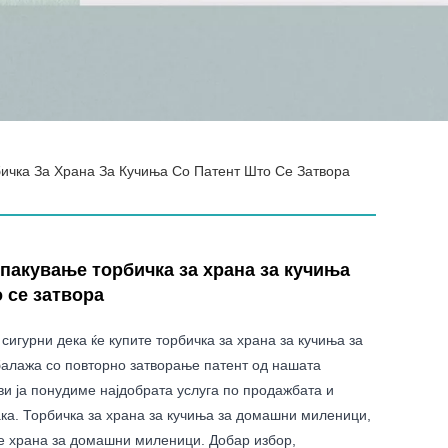
ичка За Храна За Кучиња Со Патент Што Се Затвора
пакување торбичка за храна за кучиња
 се затвора
сигурни дека ќе купите торбичка за храна за кучиња за
алажа со повторно затворање патент од нашата
ви ја понудиме најдобрата услуга по продажбата и
ка. Торбичка за храна за кучиња за домашни миленици,
е храна за домашни миленици. Добар избор,