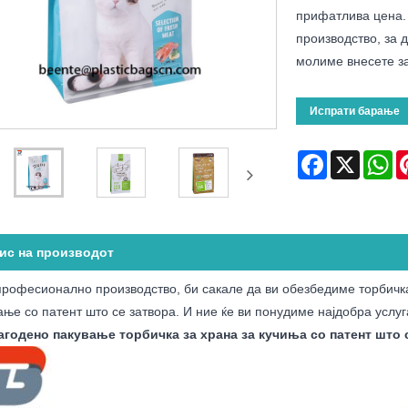
прифатлива цена. 
производство, за д
молиме внесете за
Испрати барање
Facebook
X
Wh
ис на производот
професионално производство, би сакале да ви обезбедиме торбичка
ање со патент што се затвора. И ние ќе ви понудиме најдобра услу
годено пакување торбичка за храна за кучиња со патент што 