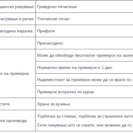
шинско ракување
Гравурско печатење
чатување и рачка
Топлински печат
агодена нарачка
Прифати
Прилагодено
Може да обезбеди бесплатен примерок на залиха
Нормално време на примерок е 1 ден
е на примерок
Надоместокот за примерок може да се врати по
Примерок испратен по курир
стете
Храна за кучиња
Торбичка за стоење, торбичка за странична заптив
те производи
Сите пакувања што ги сакате, ние можеме да го