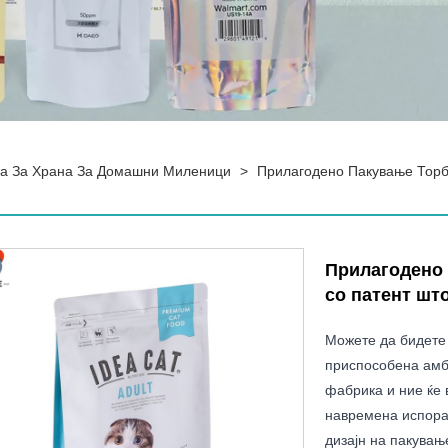
а За Храна За Домашни Миленици
>
Прилагодено Пакување Торб
Прилагодено 
со патент што
Можете да бидете 
приспособена амб
фабрика и ние ќе 
навремена испора
дизајн на пакувањ