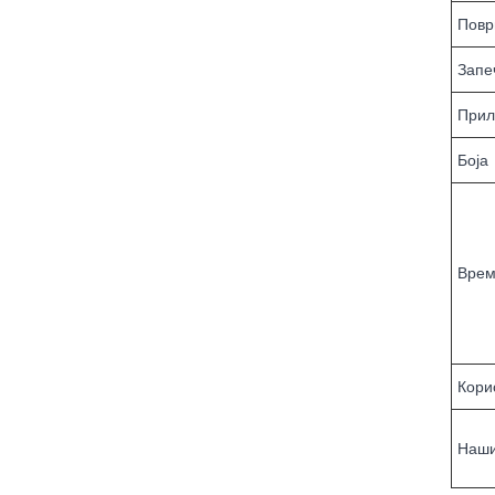
Повр
Запе
Прил
Боја
Врем
Кори
Наши