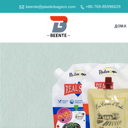

beente@plasticbagscn.com
+86-769-85996629

ДОМА