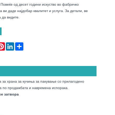
Повеќе од десет години искуство во фабричко
а ви даде најдобар квалитет и услуга. За детали, ве
 да видите.
atsApp
Pinterest
LinkedIn
Share
 за храна за кучиња за пакување со прилагодено
га по продажбата и навремена испорака.
се затвора