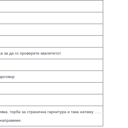
 за да го проверите квалитетот
 договор
ка, торба за странична гарнитура и така натаму ......
 направиме.