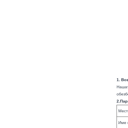
1. Во
Нашат
обезб
2.Пар
Мест
Име 