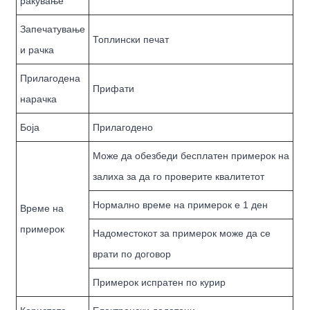
ракување
Запечатување
Топлински печат
и рачка
Прилагодена
Прифати
нарачка
Боја
Прилагодено
Може да обезбеди бесплатен примерок на
залиха за да го проверите квалитетот
Нормално време на примерок е 1 ден
Време на
примерок
Надоместокот за примерок може да се
врати по договор
Примерок испратен по курир