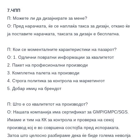
7.ЧПП
П: Можете ли да дизајнирате за мене?
О: Пред нарачката, ќе се наплаќа такса за дизајн, откако ќе
ја поставите нарачката, таксата за дизајн е бесплатна.
П: Кои се моменталните карактеристики на пазарот?
О: 1. Одлични повратни информации за квалитетот
2. Пакет на професионални производи
3. Комплетна палета на производи
4. Строга политика за контрола на маркетингот
5. Добар имиџ на брендот
П: Што е со квалитетот на производот?
О: Нашата компанија има сертификат за GMP/GMPC/SGS.
Имаме и тим на КК за контрола и проверка на секој
производ кој е во совршена состојба пред испораката.
Затоа што целосно разбираме дека ќе биде голема неволја