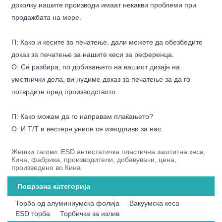
доколку нашите производи имаат некакви проблеми при
продажбата на море.
П: Како и кесите за печатење, дали можете да обезбедите
доказ за печатење за нашите кеси за референца.
О: Се разбира, по добивањето на вашиот дизајн на
уметнички дела, ви нудиме доказ за печатење за да го
потврдите пред производството.
П: Како можам да го направам плаќањето?
О: И Т/Т и вестерн унион се изводливи за нас.
Жешки тагови: ESD антистатичка пластична заштитна кеса,
Кина, фабрика, производители, добавувачи, цена,
произведено во Кина
Поврзана категорија
Торба од алуминиумска фолија
Вакуумска кеса
ESD торба
Торбичка за излив