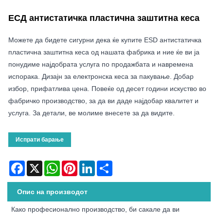
ЕСД антистатичка пластична заштитна кеса
Можете да бидете сигурни дека ќе купите ESD антистатичка
пластична заштитна кеса од нашата фабрика и ние ќе ви ја
понудиме најдобрата услуга по продажбата и навремена
испорака. Дизајн за електронска кеса за пакување. Добар
избор, прифатлива цена. Повеќе од десет години искуство во
фабричко производство, за да ви даде најдобар квалитет и
услуга. За детали, ве молиме внесете за да видите.
Испрати барање
Facebook
X
WhatsApp
Pinterest
LinkedIn
Share
Опис на производот
Како професионално производство, би сакале да ви