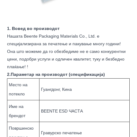
1. Вовед во производот
Нашата Beente Packaging Materials Co., Ltd. е
специјализирана за печатење и пакување многу години!
Она што можеме да го обезбедиме не е само конкурентни
цени, подобри услуги и одличен квалитет, туку и безбедно
плаќање! !
2.Параметар на производот (спецификација)
Место на
Гуангдонг, Кина
потекло
Име на
BEENTE ESD ЧАСТА
брендот
Површинско
Гравурско печатење