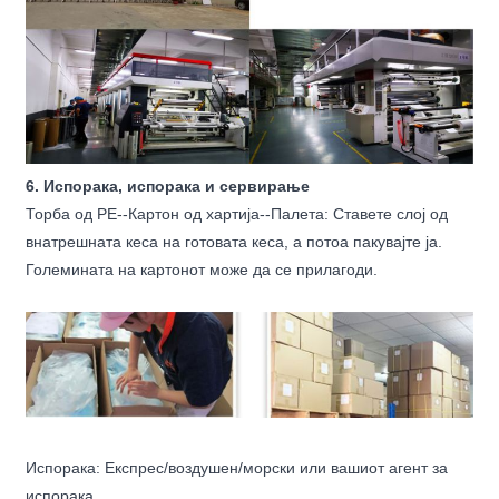
6. Испорака, испорака и сервирање
Торба од PE--Картон од хартија--Палета: Ставете слој од
внатрешната кеса на готовата кеса, а потоа пакувајте ја.
Големината на картонот може да се прилагоди.
Испорака: Експрес/воздушен/морски или вашиот агент за
испорака