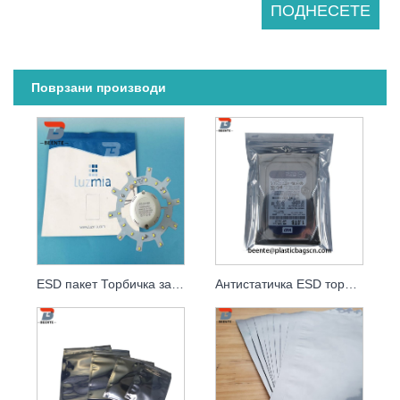
Поврзани производи
ESD пакет Торбичка за пакување од алуминиумска фолија
Антистатичка ESD торба што може повторно да се затвара