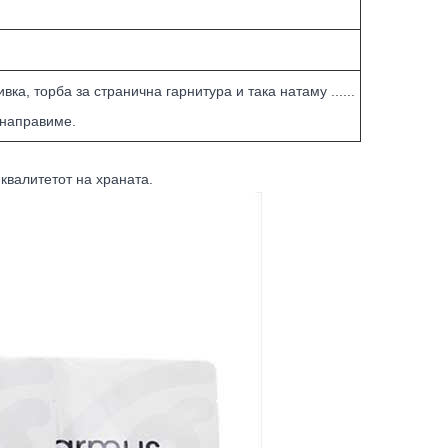
ка, торба за странична гарнитура и така натаму ......
 направиме.
квалитетот на храната.