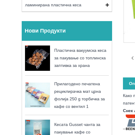
ламинирана пластична кеса
Нови Продукти
Пластична вакуумска кеса
за пакување со топлинска
заптивка за храна
Оп
Прилагодено печатена
рециклирачка мат црна
Како 
фолија 250 g торбичка за
патен
кафе со вентил 1
Снек 
Кесата Gusset чанта за
пакување кафе со