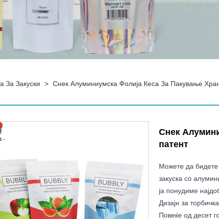
а За Закуски
>
Снек Алуминиумска Фолија Кеса За Пакување Хра
Снек Алумини
патент
Можете да бидете 
закуска со алумин
ја понудиме најдо
Дизајн за торбичк
Повеќе од десет г