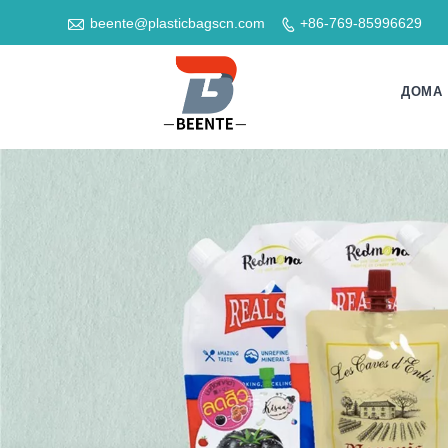

beente@plasticbagscn.com
+86-769-85996629

ДОМА