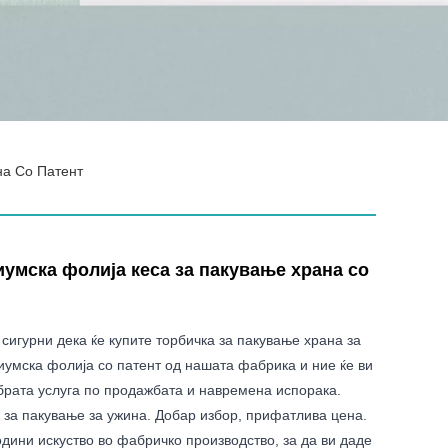
на Со Патент
умска фолија кеса за пакување храна со
сигурни дека ќе купите торбичка за пакување храна за
иумска фолија со патент од нашата фабрика и ние ќе ви
брата услуга по продажбата и навремена испорака.
а за пакување за ужина. Добар избор, прифатлива цена.
одини искуство во фабричко производство, за да ви даде