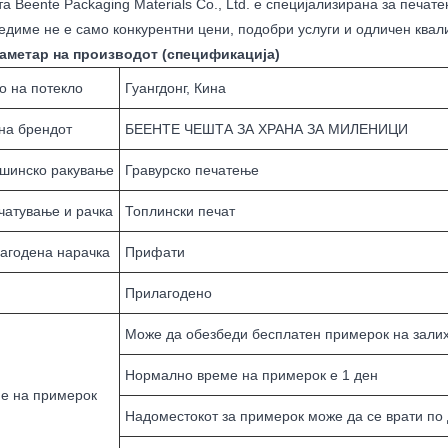
а Beente Packaging Materials Co., Ltd. е специјализирана за печа
едиме не е само конкурентни цени, подобри услуги и одличен квалит
аметар на производот (спецификација)
о на потекло
Гуангдонг, Кина
на брендот
БЕЕНТЕ ЧЕШТА ЗА ХРАНА ЗА МИЛЕНИЦИ
шинско ракување
Гравурско печатење
чатување и рачка
Топлински печат
агодена нарачка
Прифати
Прилагодено
Може да обезбеди бесплатен примерок на залиха
Нормално време на примерок е 1 ден
е на примерок
Надоместокот за примерок може да се врати по