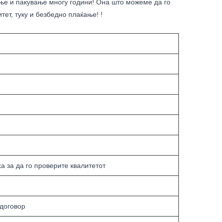
тење и пакување многу години! Она што можеме да го
ет, туку и безбедно плаќање! !
 за да го проверите квалитетот
 договор