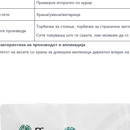
Примерок испратен по курир
стете
Храна/ужина/житарици
Торбичка за стоење, торбичка за странична заптив
те производи
Сите пакувања што ги сакате, ние можеме да го
рактеристика на производот и апликација
тетот на кесите со храна за домашни миленици директно влијае на 