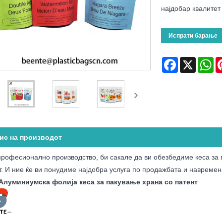
најдобар квалитет 
Испрати барање
Facebook
X
Wh
ис на производот
професионално производство, би сакале да ви обезбедиме кеса за
т. И ние ќе ви понудиме најдобра услуга по продажбата и навремен
Алуминиумска фолија кеса за пакување храна со патент