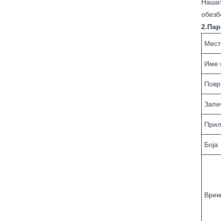
Нашат
обезб
2.Пар
Мест
Име 
Повр
Запе
Прил
Боја
Врем