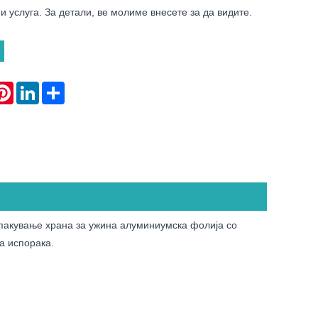
и услуга. За детали, ве молиме внесете за да видите.
atsApp
Pinterest
LinkedIn
Share
 пакување храна за ужина алуминиумска фолија со
а испорака.